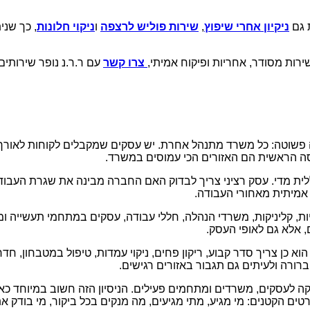
 גם
ניקיון אחרי שיפוץ
,
שירות פוליש לרצפה
ו
ניקוי חלונות
, כך שנ
רות מסודר, אחריות ופיקוח אמיתי,
צרו קשר
עם ר.ר.נ נופר שירותי
 פשוטה: כל משרד מתנהל אחרת. יש עסקים שמקבלים לקוחות לאורך 
יסה הראשית הם האזורים הכי עמוסים במשרד.
 כללית מדי. עסק רציני צריך לבדוק האם החברה מבינה את שגרת העבוד
 אמיתית מאחורי העבודה.
ות, קליניקות, משרדי הנהלה, חללי עבודה, עסקים במתחמי תעשייה ומ
 אלא גם לאופי העסק.
א כן צריך סדר קבוע, ריקון פחים, ניקוי עמדות, טיפול במטבחון, חד
רורה ולעיתים גם תגבור באזורים רגישים.
"מ מביאה ניסיון של מעל 30 שנה בניקיון ואחזקה לעסקים, משרדים ומתחמים פעילים. הניס
רטים הקטנים: מי מגיע, מתי מגיעים, מה מנקים בכל ביקור, מי בודק א