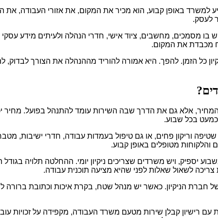
מגיע למשרד באופן קבוע, הוא מכיר את המקום, את אזורי העבודה, א
ר לעסק.
יש בו מסמכים, מחשבים, ציוד אישי, חדרי הנהלה ולעיתים מידע עסק
ח מכבדת את המקום.
 כל הזמן. להפך. היא אמורה להוריד מההנהלה את הצורך לבדוק, להעי
דים?
מחיר, אלא גם את הדרך שבה השירות עומד להתנהל בפועל. מחיר יכול 
 כמעט בכל שבוע.
טיפה וריקון פחים, או גם טיפול בעמדות עבודה, חדרי ישיבות, מטבחון
והלקוחות מטופלים באופן קבוע.
שבוע יספיק, ויש משרדים שצריכים ניקיון יומי. ההחלטה תלויה בגו
צריכה לשאול שאלות לפני שהיא מציעה תוכנית עבודה.
של חברת הניקיון. כאשר יש מנהל שטח, בקרת איכות וכתובת ברורה לפ
לת עם רישיון קבלן שירות מטעם משרד העבודה, מקפידה על זכויות עובד