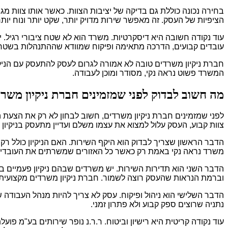
בחירה נכונה כוללת גם בדיקה של יציבות הצוות. כאשר אותו צוות 
הציפיות של העסק. זה מאפשר שירות מדויק יותר, שקט יותר ונוח יות
עוד נקודה חשובה היא דיסקרטיות. משרד הוא לא שטח ציבורי רגיל. 
עובדים קבועים, הדרכה מתאימה ופיקוח שמוודא שההתנהלות בשט
חברת ניקיון משרדים טובה לא אמורה לגרום לעסק להתעסק עם הניקיון
המשרד פשוט נראה נקי, מסודר ומוכן לעבודה.
מה חשוב לבדוק לפני שמזמינים חברת ניקיון משר
לפני שמזמינים חברת ניקיון משרדים, חשוב לבחון לא רק את הצעת ה
צוות קבוע, העסק עלול למצוא את עצמו משלם ועדיין מתעסק בניקיון
הדבר הראשון שצריך לבדוק הוא היקף השירות. האם הניקיון כולל רק ש
משרד נראה נקי באמת רק כאשר כל האזורים שמשרתים את העובדים 
הדבר השני הוא תדירות השירות. יש משרדים שבהם ניקיון פעמיים ב
וברמת הנראות שהעסק רוצה לשמור. חברת ניקיון משרדים מקצועית 
הדבר השלישי הוא ניהול ופיקוח. עסק לא צריך להיות מנהל העבודה 
נתניה שרוצים ספק קבוע ולא פתרון זמני.
עוד נקודה קריטית היא רישיון וביטוח. ר.ר.נ נופר שירותים בע"מ פוע