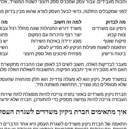
וחבות מעבידים. עבור עסק שמכניס ספק חיצוני לשטח המשרד, אל
לפני שמקבלים החלטה, כדאי לבעל העסק לוודא שהוא מבין בדיוק מה ה
מה לבדוק
למה זה חשוב
מה ז
ניסיון עם משרדים
משרד דורש התנהלות שונה מחלל רגיל
עבוד
צוות קבוע
יוצר רצף והיכרות עם המקום
פחות
פיקוח שוטף
מונע ירידה באיכות השירות
יש מ
התאמה לשעות פעילות
הניקיון לא מפריע לעסק
השיר
ביטוח ורישיון
מפחית סיכונים מול ספק חיצוני
עבוד
מעבר לבדיקות האלה, חשוב לשים לב לאופן שבו החברה מתקשרת כב
האם היא מסבירה איך יתבצע הפיקוח. התשובות לשאלות האלה מלמ
במשרד פעיל, ניקיון הוא לא פעולה צדדית. הוא חלק מהחוויה שהעסק
שלא מטופלים כמו שצריך, התחושה משתנה מיד.
חברת ניקיון משרדים באזור נתניה צריכה להיות מסוגלת לתת שירות 
העבודה צריכה להיות גמישה מספיק כדי להתעדכן. חברה שלא יודע
איך מתאימים חברת ניקיון משרדים לשגרת העסק
התאמה של חברת ניקיון משרדים לשגרת העסק היא אחד הדברים החש