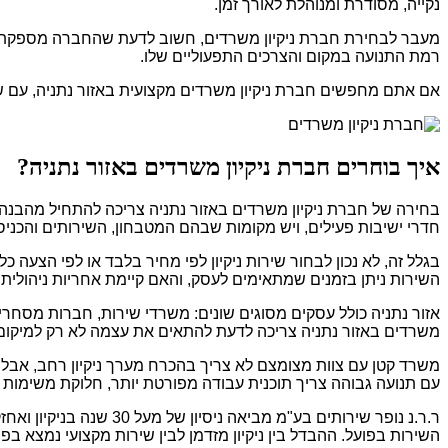
נקייה, מסודרת ומנוהלת לאורך זמן.
מעבר לבחירת חברת ניקיון משרדים, חשוב לדעת שהחברה מספקת
רמת התנועה במקום והצרכים התפעוליים שלו.
אם אתם מחפשים חברת ניקיון משרדים מקצועית באזור נתניה, עם שי
איך בוחרים חברת ניקיון משרדים באזור נתניה?
בחירה של חברת ניקיון משרדים באזור נתניה צריכה להתחיל מהבנה
חדרי ישיבות פעילים, ויש מקומות שבהם המטבחון, השירותים והכנ
בגלל זה, לא נכון לבחור שירות ניקיון לפי מחיר בלבד או לפי הצעה
השירות ניתן בזמנים שמתאימים לעסק, והאם קיימת אחריות ניהולית
אזור נתניה כולל עסקים מסוגים שונים: משרדי שירות, חברות מסחרי
משרדים באזור נתניה צריכה לדעת להתאים את עצמה לא רק למיקום,
משרד קטן עם צוות מצומצם לא צריך בהכרח מערך ניקיון רחב, אבל הו
עם תנועה גבוהה צריך תוכנית עבודה מפורטת יותר, חלוקת משימות ב
ר.ר.נ נופר שירותים בע
השירות בפועל. ההבדל בין ניקיון מזדמן לבין שירות מקצועי נמצא בפ