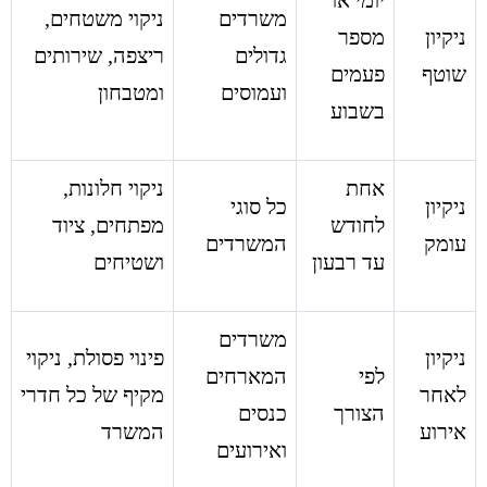
יומי או
משרדים
ניקוי משטחים,
ניקיון
מספר
גדולים
ריצפה, שירותים
שוטף
פעמים
ועמוסים
ומטבחון
בשבוע
אחת
ניקוי חלונות,
ניקיון
כל סוגי
לחודש
מפתחים, ציוד
עומק
המשרדים
עד רבעון
ושטיחים
משרדים
ניקיון
פינוי פסולת, ניקוי
לפי
המארחים
לאחר
מקיף של כל חדרי
הצורך
כנסים
אירוע
המשרד
ואירועים