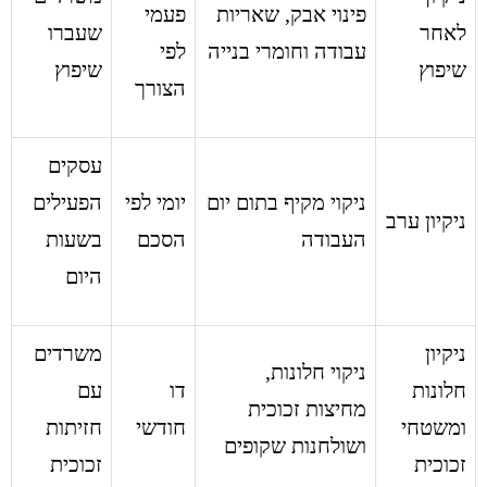
פינוי אבק, שאריות
פעמי
לאחר
שעברו
עבודה וחומרי בנייה
לפי
שיפוץ
שיפוץ
הצורך
עסקים
ניקוי מקיף בתום יום
יומי לפי
הפעילים
ניקיון ערב
העבודה
הסכם
בשעות
היום
ניקיון
משרדים
ניקוי חלונות,
חלונות
דו
עם
מחיצות זכוכית
ומשטחי
חודשי
חזיתות
ושולחנות שקופים
זכוכית
זכוכית