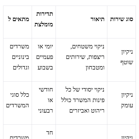
תדירות
סוג שירות
תיאור
מתאים ל
מומלצת
ניקוי משטחים,
יומי או
משרדים
ניקיון
ריצפות, שירותים
פעמיים
בינוניים
שוטף
ומטבחון
בשבוע
וגדולים
ניקוי יסודי של כל
חודשי
ניקיון
כלל סוגי
פינות המשרד כולל
או
עומק
המשרדים
ריהוט ואביזרים
רבעוני
חד
ניקיון
משרדים