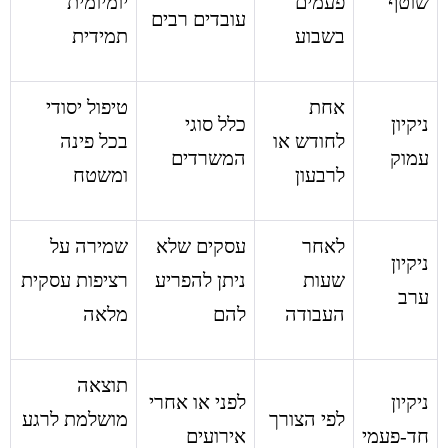
שוטף
פעמים
יומיומית
עובדים רבים
בשבוע
תמידית
אחת
טיפול יסודי
ניקיון
כלל סוגי
לחודש או
בכל פינה
עמוק
המשרדים
לרבעון
ומשטח
לאחר
עסקים שלא
שמירה על
ניקיון
שעות
ניתן להפריע
רציפות עסקית
ערב
העבודה
להם
מלאה
תוצאה
ניקיון
לפני או אחרי
לפי הצורך
מושלמת לרגע
חד-פעמי
אירועים