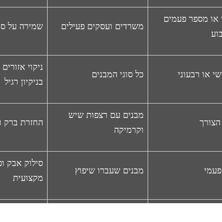
 או מספר פעמים
משרדים ועסקים פעילים
שמירה על סב
וע
ניקוי אזורי
י או רבעוני
כל סוגי המבנים
בניקיון רגיל
מבנים עם רצפות שיש
הצורך
החזרת ברק ו
וקרמיקה
סילוק אבק ופ
פעמי
מבנים שעברו שיפוץ
מקצועית
י עד רבעוני
משרדים ובניינים מסחריים
מראה חיצוני 